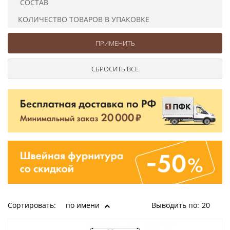
СОСТАВ
Ушковые
Цепочки шарики с замком
Ткани
Шторные
Шнуры
КОЛИЧЕСТВО ТОВАРОВ В УПАКОВКЕ
Элементы декора
Сумочная фурнитура
Сортировать:
по имени
Выводить по:
20