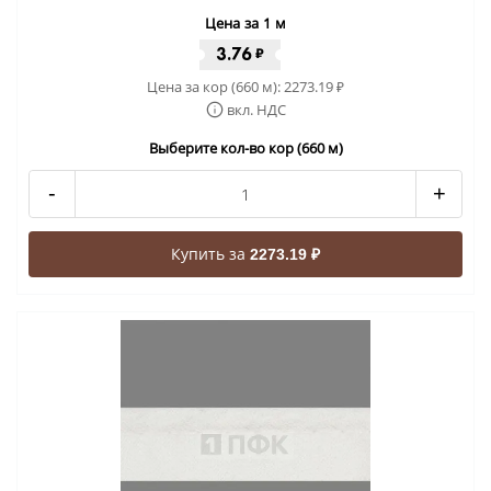
Цена за 1 м
3.76
₽
Цена за кор (660 м):
2273.19
₽
вкл. НДС
Выберите кол-во кор (660 м)
-
+
Купить за
2273.19 ₽