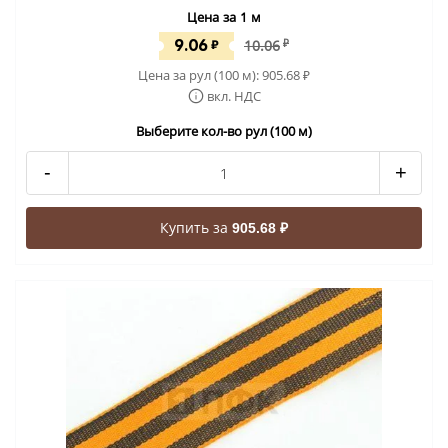
Цена за 1 м
9.06
₽
10.06
₽
Цена за рул (100 м):
905.68
₽
вкл. НДС
Выберите кол-во рул (100 м)
-
+
Купить за
905.68 ₽