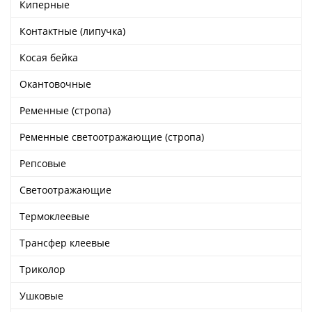
Киперные
Ушковые
Цепочки шарики с замком
Ткани
Шторные
Шнуры
Контактные (липучка)
Элементы декора
Косая бейка
Сумочная фурнитура
Окантовочные
Ременные (стропа)
Ременные светоотражающие (стропа)
Репсовые
Светоотражающие
Термоклеевые
Трансфер клеевые
Триколор
Ушковые