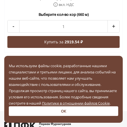
вкл. НДС
Выберите кол-во кор (660 м)
-
+
Купить за
2919.54 ₽
1
2
3
...
144
145
Мы используем файлы cookie, разработанные нашими
Вы можете купить Ленты для одежды в Ижевске оптом по
специалистами и третьими лицами, для анализа событий на
выгодной цене. Широкий ассортимент Лент для одежды в
нашем веб-сайте, что позволяет нам улучшать
интернет-магазине 1ПФК. Бесплатная доставка товаров
взаимодействие с пользователями и обслуживание.
при заказе от 20 000 рублей. Акции и скидки для новых и
Продолжая просмотр страниц нашего сайта, вы принимаете
постоянных клиентов.
условия его использования. Более подробные сведения
смотрите в нашей
Политике в отношении файлов Cookie
.
ОК