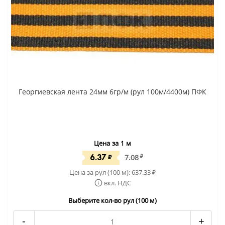
Георгиевская лента 24мм 6гр/м (рул 100м/4400м) ПФК
Цена за 1 м
6.37
₽
7.08
₽
Цена за рул (100 м):
637.33
₽
вкл. НДС
Выберите кол-во рул (100 м)
-
+