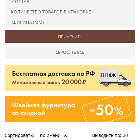
СОСТАВ
Ушковые
Цепочки шарики с замком
Ткани
Шторные
Шнуры
КОЛИЧЕСТВО ТОВАРОВ В УПАКОВКЕ
Элементы декора
ШИРИНА (ММ)
Сумочная фурнитура
Сортировать:
по имени
Выводить по:
20