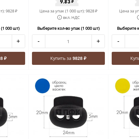
9.83
₽
т):
9828
Цена за упак (1 000 шт):
9828
Цена за уп
₽
₽
вкл. НДС
(1 000 шт)
Выберите кол-во упак (1 000 шт)
Выберите к
+
-
+
-
Купить за
Куп
8 ₽
9828 ₽