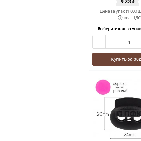
9.83
₽
Цена за упак (1 000 ш
вкл. НДС
Выберите кол-во упак 
-
Купить за
982