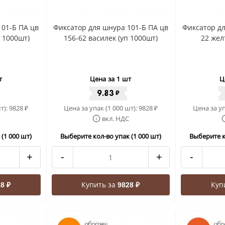
101-Б ПА цв
Фиксатор для шнура 101-Б ПА цв
Фиксатор дл
 1000шт)
156-62 василек (уп 1000шт)
22 жел
т
Цена за 1 шт
Ц
9.83
₽
т):
9828
Цена за упак (1 000 шт):
9828
Цена за уп
₽
₽
вкл. НДС
(1 000 шт)
Выберите кол-во упак (1 000 шт)
Выберите к
+
-
+
-
Купить за
Куп
8 ₽
9828 ₽