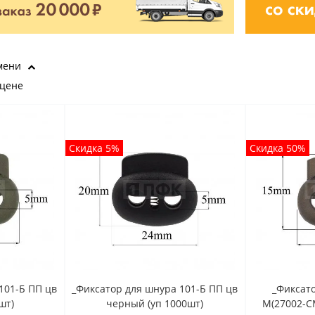
мени
 цене
Скидка 5%
Скидка 50%
101-Б ПП цв
_Фиксатор для шнура 101-Б ПП цв
_Фиксато
шт)
черный (уп 1000шт)
М(27002-СМ