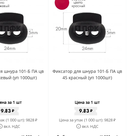
я шнура 101-Б ПА цв
Фиксатор для шнура 101-Б ПА цв
евый (уп 1000шт)
45 красный (уп 1000шт)
ена за 1 шт
Цена за 1 шт
9.83
9.83
₽
₽
ак (1 000 шт):
9828
Цена за упак (1 000 шт):
9828
₽
₽
вкл. НДС
вкл. НДС