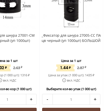
для шнура 27001-СМ
_Фиксатор для шнура 27005-СС ПА
рный (уп 1000шт)
цв черный (уп 1000шт) БОЛЬШОЙ
ена за 1 шт
Цена за 1 шт
.32
1.44
₽
2.63
₽
₽
2.87
₽
ор (1 000 шт):
1316
Цена за упак (1 000 шт):
1435
₽
₽
вкл. НДС
вкл. НДС
ол-во кор (1 000 шт)
Выберите кол-во упак (1 000 шт)
+
-
+