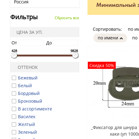
Россия
Фильтры
Сбросить все
Сортировать:
по и
ЦЕНА ЗА УП.
по имени
по
От
До
428
9828
Скидка 50%
ОТТЕНОК
Бежевый
Белый
Бордовый
Бронзовый
В ассортименте
Василек
Желтый
_Фиксатор для шнура 
Зеленый
хаки (уп 1000