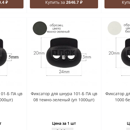
Купить за
Куп
.4 ₽
2646.7 ₽
101-Б ПА цв
Фиксатор для шнура 101-Б ПА цв
Фиксатор дл
000шт)
08 темно-зеленый (уп 1000шт)
1000 б
т
Цена за 1 шт
Ц