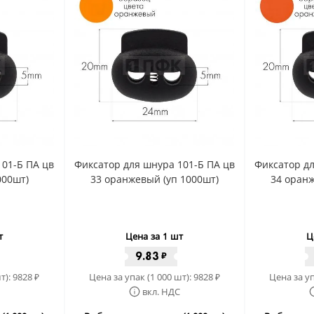
101-Б ПА цв
Фиксатор для шнура 101-Б ПА цв
Фиксатор дл
000шт)
33 оранжевый (уп 1000шт)
34 оранж
т
Цена за 1 шт
Ц
9.83
₽
т):
9828
Цена за упак (1 000 шт):
9828
Цена за уп
₽
₽
вкл. НДС