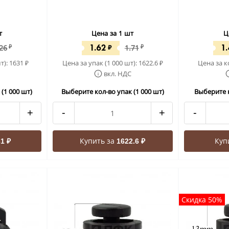
т
Цена за 1 шт
Ц
1.62
1
.26
₽
₽
1.71
₽
т):
1631
Цена за упак (1 000 шт):
1622.6
Цена за к
₽
₽
вкл. НДС
(1 000 шт)
Выберите кол-во упак (1 000 шт)
Выберите к
+
-
+
-
Купить за
Куп
1 ₽
1622.6 ₽
Скидка 50%