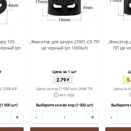
ура 103-
_Фиксатор для шнура 27001-СБ ПП
_Фиксатор 
черный (уп
цв черный (уп 1000шт)
ПП цв че
т
Цена за 1 шт
Ц
2.79
1
₽
):
2500.4
Цена за кор (1 000 шт):
2646.7
Цена за к
₽
₽
вкл. НДС
(1 000 шт)
Выберите кол-во кор (1 000 шт)
Выберите к
+
-
+
-