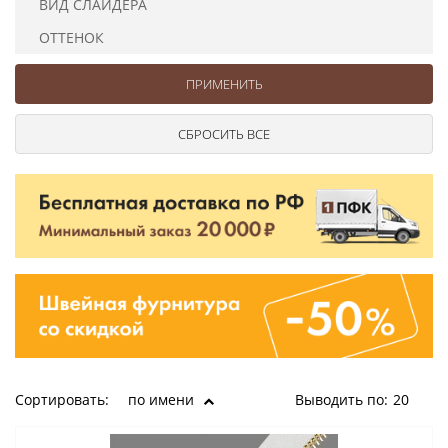
ВИД СЛАЙДЕРА
Ушковые
Цепочки шарики с замком
Ткани
Шторные
Шнуры
ОТТЕНОК
Элементы декора
Сумочная фурнитура
Сортировать:
по имени
Выводить по:
20