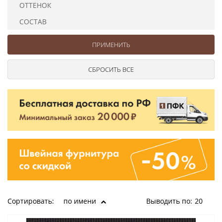
ОТТЕНОК
Ушковые
Цепочки шарики с замком
Ткани
Шторные
Шнуры
СОСТАВ
Элементы декора
Сумочная фурнитура
Сортировать:
по имени
Выводить по:
20