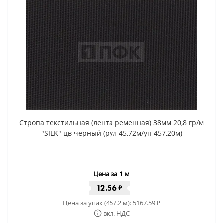
Стропа текстильная (лента ременная) 38мм 20,8 гр/м
"SILK" цв черный (рул 45,72м/уп 457,20м)
Цена за 1 м
12.56
₽
Цена за упак (457.2 м):
5167.59
₽
вкл. НДС