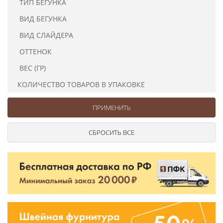
ТИП БЕГУНКА
Ушковые
Цепочки шарики с замком
Ткани
Шторные
Шнуры
ВИД БЕГУНКА
Элементы декора
ВИД СЛАЙДЕРА
Сумочная фурнитура
ОТТЕНОК
ВЕС (ГР)
КОЛИЧЕСТВО ТОВАРОВ В УПАКОВКЕ