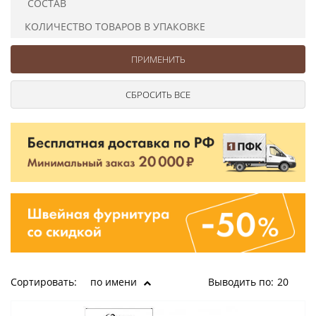
СОСТАВ
Ушковые
Цепочки шарики с замком
Ткани
Шторные
Шнуры
КОЛИЧЕСТВО ТОВАРОВ В УПАКОВКЕ
Элементы декора
Сумочная фурнитура
Сортировать:
по имени
Выводить по:
20