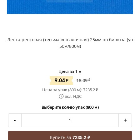
Лента репсовая (тесьма вешалочная) 25мм цв бирюза (уп
50м/800м)
Цена за 1 м
9.04
₽
18.09
₽
Цена за упак (800 м):
7235.2
₽
вкл. НДС
Выберите кол-во упак (800 м)
-
+
Купить за
7235.2 ₽