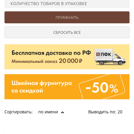
Ушковые
Цепочки шарики с замком
Ткани
КОЛИЧЕСТВО ТОВАРОВ В УПАКОВКЕ
Шторные
Шнуры
Элементы декора
Сумочная фурнитура
Сортировать:
по имени
Выводить по:
20