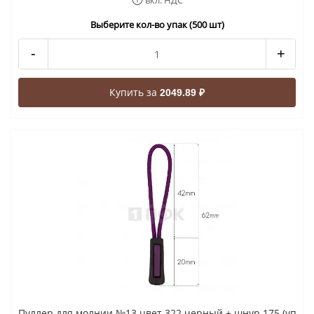
вкл. НДС
Выберите кол-во упак (500 шт)
-
+
Купить за
2049.89 ₽
Пуллер для молнии №13 цвет 322 черный + шнур 175 (уп