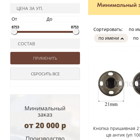
ЦЕНА ЗА УП.
От
До
8753
8753
Сортировать:
по и
по имени
по
СОСТАВ
Кнопка пришивная 2
цв антик (уп 10