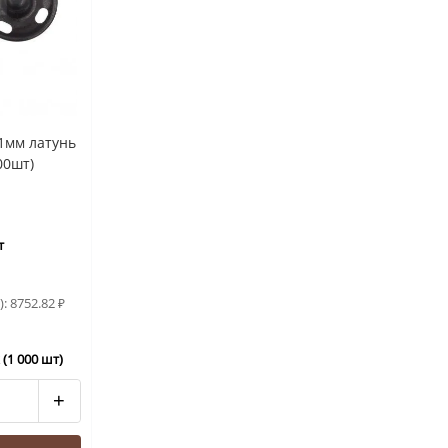
1мм латунь
00шт)
т
):
8752.82
₽
(1 000 шт)
+