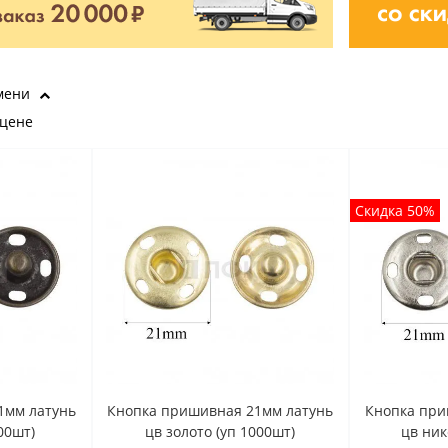
мени
 цене
Скидка 50%
1мм латунь
Кнопка пришивная 21мм латунь
Кнопка при
00шт)
цв золото (уп 1000шт)
цв ник