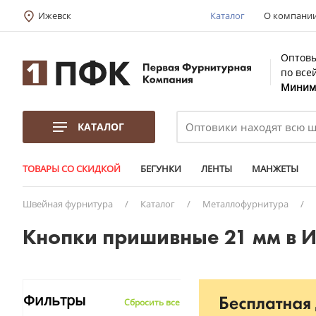
Ижевск
Каталог
О компани
Оптовы
по все
Минима
КАТАЛОГ
ТОВАРЫ СО СКИДКОЙ
БЕГУНКИ
ЛЕНТЫ
МАНЖЕТЫ
Швейная фурнитура
/
Каталог
/
Металлофурнитура
/
Кнопки пришивные 21 мм в 
Фильтры
Сбросить все