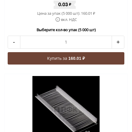
0.03
₽
Цена за упак (5 000 шт):
160.01
₽
вкл. НДС
Выберите кол-во упак (5 000 шт)
-
+
Купить за
160.01 ₽