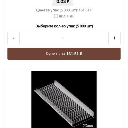
0.03
₽
Цена за упак (5 000 шт):
161.51
₽
вкл. НДС
Выберите кол-во упак (5 000 шт)
-
+
Купить за
161.51 ₽