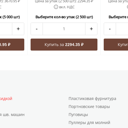
т):
3670.95
Цена за упак (2 500 шт):
2294.35
Цена за упа
₽
₽
С
вкл. НДС
 (5 000 шт)
Выберите кол-во упак (2 500 шт)
Выберите к
+
-
+
-
Купить за
Купи
0.95 ₽
2294.35 ₽
кидкой
Пластиковая фурнитура
Портновские товары
я шв. машин
Пуговицы
Пуллеры для молний