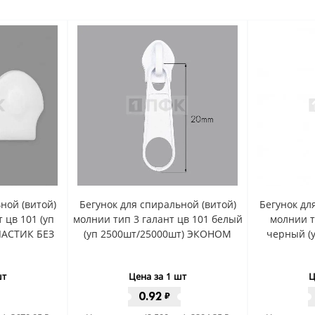
ной (витой)
Бегунок для спиральной (витой)
Бегунок дл
 цв 101 (уп
молнии тип 3 галант цв 101 белый
молнии т
ЛАСТИК БЕЗ
(уп 2500шт/25000шт) ЭКОНОМ
черный (
шт
Цена за 1 шт
Ц
0.92
₽