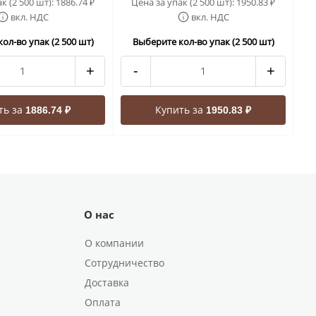
к (2 500 шт):
1886.74
Цена за упак (2 500 шт):
1950.83
₽
₽
вкл. НДС
вкл. НДС
ол-во упак (2 500 шт)
Выберите кол-во упак (2 500 шт)
+
-
+
ть за
Купить за
1886.74 ₽
1950.83 ₽
О нас
О компании
Сотрудничество
Доставка
Оплата