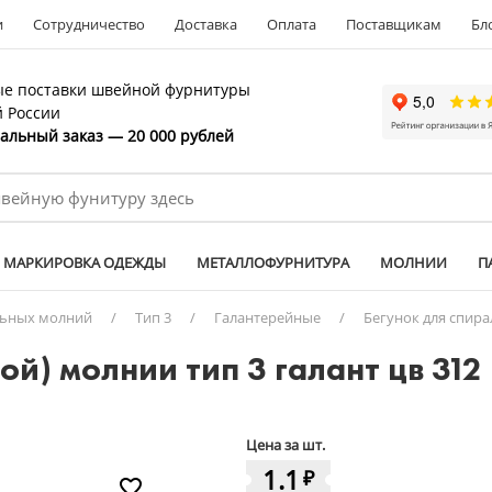
и
Сотрудничество
Доставка
Оплата
Поставщикам
Бл
е поставки швейной фурнитуры
й России
льный заказ — 20 000 рублей
МАРКИРОВКА ОДЕЖДЫ
МЕТАЛЛОФУРНИТУРА
МОЛНИИ
П
льных молний
/
Тип 3
/
Галантерейные
/
Бегунок для спира
ой) молнии тип 3 галант цв 31
Цена за шт.
1.1
₽