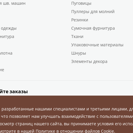
я шв. машин
Пуговицы
Пуллеры для молний
Резинки
 одежды
Сумочная фурнитура
нитура
Ткани
Упаковочные материалы
олотна
Шнуры
Элементы декора
ие
йте заказы
, разработанные нашими специалистами и третьими лицами, д
 что позволяет нам улучшать взаимодействие с пользователями
осмотр страниц нашего сайта, вы принимаете условия его испо
ны.
смотрите в нашей
Политике в отношении файлов Cookie
.