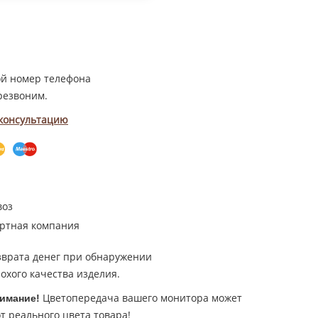
ой номер телефона
резвоним.
 консультацию
воз
ртная компания
зврата денег при обнаружении
охого качества изделия.
Цветопередача вашего монитора может
имание!
т реального цвета товара!