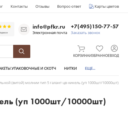
ог
Контакты
Отзывы
Вопрос-ответ
Карты цветов
+7(495)150-77-57
info@pfkr.ru
Электронная почта
Заказать звонок
КОРЗИНА
ИЗБРАННОЕ
ВХОД
АКЕТЫ УПАКОВОЧНЫЕ И СКОТЧ
НИТКИ
ЕЩЕ...
льной (витой) молнии тип 5 галант цв никель (уп 1000шт/10000шт)
икель (уп 1000шт/10000шт)