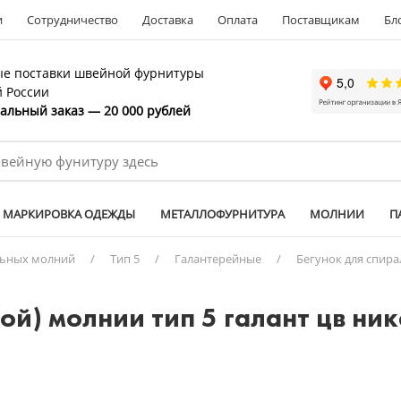
и
Сотрудничество
Доставка
Оплата
Поставщикам
Бл
е поставки швейной фурнитуры
й России
льный заказ — 20 000 рублей
МАРКИРОВКА ОДЕЖДЫ
МЕТАЛЛОФУРНИТУРА
МОЛНИИ
П
льных молний
/
Тип 5
/
Галантерейные
/
Бегунок для спира
той) молнии тип 5 галант цв н