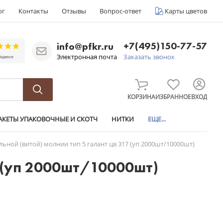
ог
Контакты
Отзывы
Вопрос-ответ
Карты цветов
+7(495)150-77-57
info@pfkr.ru
Электронная почта
Заказать звонок
КОРЗИНА
ИЗБРАННОЕ
ВХОД
АКЕТЫ УПАКОВОЧНЫЕ И СКОТЧ
НИТКИ
ЕЩЕ...
льной (витой) молнии тип 5 галант цв 317 (уп 2000шт/10000шт)
7 (уп 2000шт/10000шт)