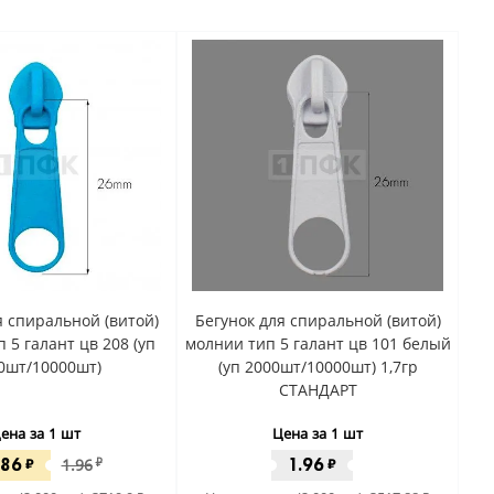
я спиральной (витой)
Бегунок для спиральной (витой)
 5 галант цв 208 (уп
молнии тип 5 галант цв 101 белый
0шт/10000шт)
(уп 2000шт/10000шт) 1,7гр
СТАНДАРТ
ена за 1 шт
Цена за 1 шт
.86
1.96
₽
1.96
₽
₽