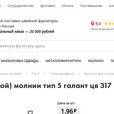
и
Сотрудничество
Доставка
Оплата
Поставщикам
Бл
е поставки швейной фурнитуры
й России
льный заказ — 20 000 рублей
МАРКИРОВКА ОДЕЖДЫ
МЕТАЛЛОФУРНИТУРА
МОЛНИИ
П
льных молний
/
Тип 5
/
Галантерейные
/
Бегунок для спира
ой) молнии тип 5 галант цв 31
Цена за шт.
1.96
₽