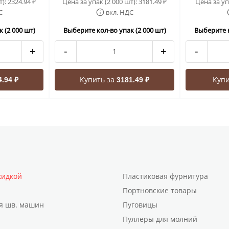
т):
2324.94
Цена за упак (2 000 шт):
3181.49
Цена за уп
₽
₽
С
вкл. НДС
 (2 000 шт)
Выберите кол-во упак (2 000 шт)
Выберите к
+
-
+
-
Купить за
Купи
4.94 ₽
3181.49 ₽
кидкой
Пластиковая фурнитура
Портновские товары
я шв. машин
Пуговицы
Пуллеры для молний