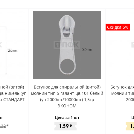
Скидка 5%
ной (витой)
Бегунок для спиральной (витой)
Бегунок дл
цв никель (уп
молнии тип 5 галант цв 101 белый
молнии тип
гр СТАНДАРТ
(уп 2000шт/10000шт) 1,5гр
200
ЭКОНОМ
шт
Цена за 1 шт
Ц
1.59
1
.32
₽
₽